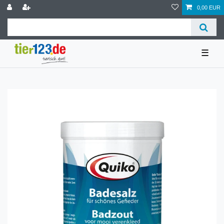
0,00 EUR
☰