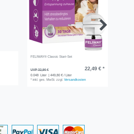
FELIWAY® Classic Start-Set
alfavet D
22,49 € *
67,90 
UVP 32,90 €
60
Stüc
0.048
Liter
| 449,80 € / Liter
*
inkl. ge
*
inkl. ges. MwSt.
zzgl.
Versandkosten