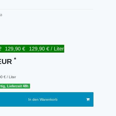
63
2
129,90 €
129,90 € / Liter
*
 EUR
0 € / Liter
tig, Lieferzeit 48h
In den Warenkorb