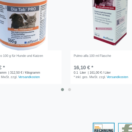
ro 100 g für Hunde und Katzen
Pulmo alfa 100 ml Flasche
€ *
16,10 € *
ramm
| 312,50 € / Kilogramm
0.1
Liter
| 161,00 € / Liter
. MwSt.
zzgl.
Versandkosten
*
inkl. ges. MwSt.
zzgl.
Versandkosten