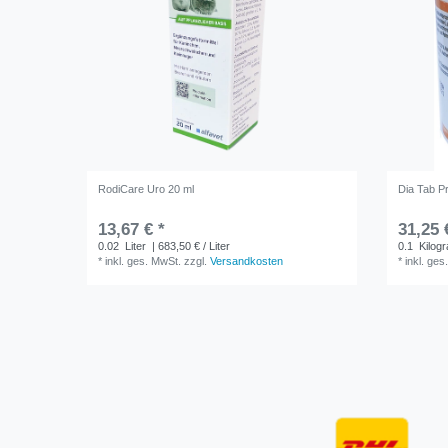
RodiCare Uro 20 ml
Dia Tab P
13,67 € *
31,25 
0.02
Liter
| 683,50 € / Liter
0.1
Kilog
*
inkl. ges. MwSt.
zzgl.
Versandkosten
*
inkl. ges