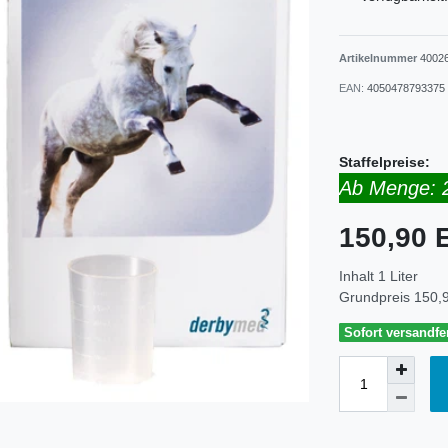
Artikelnummer
4002
EAN:
4050478793375
Staffelpreise:
Ab Menge: 
150,90
Inhalt
1
Liter
Grundpreis
150,9
Sofort versandfer