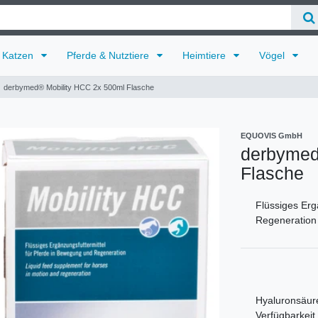
Katzen
Pferde & Nutztiere
Heimtiere
Vögel
derbymed® Mobility HCC 2x 500ml Flasche
EQUOVIS GmbH
derbymed
Flasche
Flüssiges Erg
Regeneration
Hyaluronsäure
Verfügbarkeit.