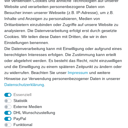
Wir verwenden Cookies und ähnliche Technologien auf unserer
Website und verarbeiten personenbezogene Daten von
Besucher:innen unserer Webseite (z.B. IP-Adresse), um z.B.
Inhalte und Anzeigen zu personalisieren, Medien von
Drittanbietern einzubinden oder Zugriffe auf unsere Website zu
analysieren. Die Datenverarbeitung erfolgt erst durch gesetzte
Cookies. Wir teilen diese Daten mit Dritten, die wir in den
Einstellungen benennen.
Die Datenverarbeitung kann mit Einwilligung oder aufgrund eines
berechtigten Interesses erfolgen. Die Zustimmung kann erteilt
oder abgelehnt werden. Es besteht das Recht, nicht einzuwilligen
und die Einwilligung zu einem späteren Zeitpunkt zu ändern oder
zu widerrufen. Beachten Sie unser
Impressum
und weitere
Hinweise zur Verwendung personenbezogener Daten in unserer
Daten­schutz­erklärung
.
ZAHLUNGS- VERSANDINFORMATIONEN, INFORMATION ZUR BATTERIEENTSORGUNG und Barrierefreiheitserklärung
Essenziell
Statistik
Impressum
Daten­schutz­erklärung
AGB
Externe Medien
DHL Wunschzustellung
PayPal
Widerrufs­recht
Kontakt
Vertrag widerrufen
Funktional