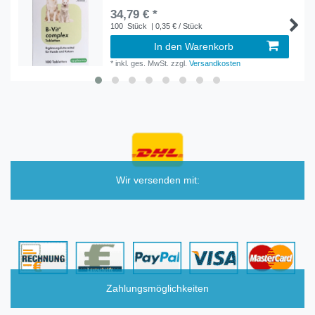
34,79 € *
100
Stück
| 0,35 € / Stück
In den Warenkorb
*
inkl. ges. MwSt.
zzgl.
Versandkosten
Wir versenden mit:
Zahlungsmöglichkeiten