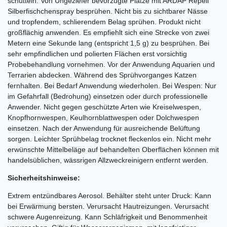
schütteln. Von Ungeziefer bevorzugte Plätze mit ARDAP Repell
Silberfischchenspray besprühen. Nicht bis zu sichtbarer Nässe
und tropfendem, schlierendem Belag sprühen. Produkt nicht
großflächig anwenden. Es empfiehlt sich eine Strecke von zwei
Metern eine Sekunde lang (entspricht 1,5 g) zu besprühen. Bei
sehr empfindlichen und polierten Flächen erst vorsichtig
Probebehandlung vornehmen. Vor der Anwendung Aquarien und
Terrarien abdecken. Während des Sprühvorganges Katzen
fernhalten. Bei Bedarf Anwendung wiederholen. Bei Wespen: Nur
im Gefahrfall (Bedrohung) einsetzen oder durch professionelle
Anwender. Nicht gegen geschützte Arten wie Kreiselwespen,
Knopfhornwespen, Keulhornblattwespen oder Dolchwespen
einsetzen. Nach der Anwendung für ausreichende Belüftung
sorgen. Leichter Sprühbelag trocknet fleckenlos ein. Nicht mehr
erwünschte Mittelbeläge auf behandelten Oberflächen können mit
handelsüblichen, wässrigen Allzweckreinigern entfernt werden.
Sicherheitshinweise:
Extrem entzündbares Aerosol. Behälter steht unter Druck: Kann
bei Erwärmung bersten. Verursacht Hautreizungen. Verursacht
schwere Augenreizung. Kann Schläfrigkeit und Benommenheit