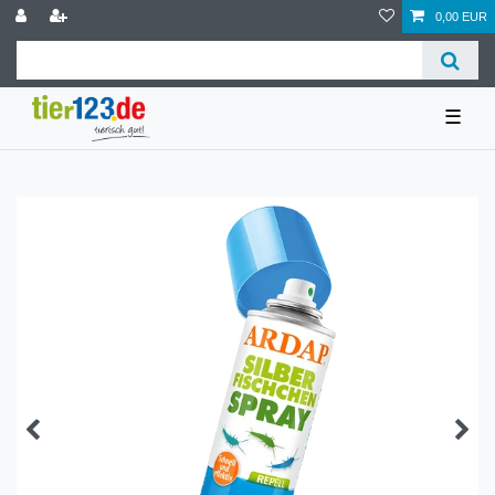
0,00 EUR
☰