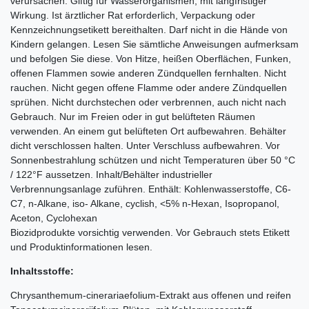
verursachen. Giftig für Wasserorganismen, mit langfristiger
Wirkung. Ist ärztlicher Rat erforderlich, Verpackung oder
Kennzeichnungsetikett bereithalten. Darf nicht in die Hände von
Kindern gelangen. Lesen Sie sämtliche Anweisungen aufmerksam
und befolgen Sie diese. Von Hitze, heißen Oberflächen, Funken,
offenen Flammen sowie anderen Zündquellen fernhalten. Nicht
rauchen. Nicht gegen offene Flamme oder andere Zündquellen
sprühen. Nicht durchstechen oder verbrennen, auch nicht nach
Gebrauch. Nur im Freien oder in gut belüfteten Räumen
verwenden. An einem gut belüfteten Ort aufbewahren. Behälter
dicht verschlossen halten. Unter Verschluss aufbewahren. Vor
Sonnenbestrahlung schützen und nicht Temperaturen über 50 °C
/ 122°F aussetzen. Inhalt/Behälter industrieller
Verbrennungsanlage zuführen. Enthält: Kohlenwasserstoffe, C6-
C7, n-Alkane, iso- Alkane, cyclish, <5% n-Hexan, Isopropanol,
Aceton, Cyclohexan
Biozidprodukte vorsichtig verwenden. Vor Gebrauch stets Etikett
und Produktinformationen lesen.
Inhaltsstoffe:
Chrysanthemum-cinerariaefolium-Extrakt aus offenen und reifen