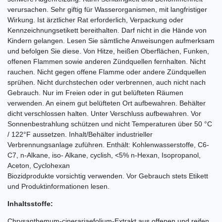
verursachen. Sehr giftig für Wasserorganismen, mit langfristiger
Wirkung. Ist ärztlicher Rat erforderlich, Verpackung oder
Kennzeichnungsetikett bereithalten. Darf nicht in die Hände von
Kindern gelangen. Lesen Sie sämtliche Anweisungen aufmerksam
und befolgen Sie diese. Von Hitze, heißen Oberflächen, Funken,
offenen Flammen sowie anderen Zündquellen fernhalten. Nicht
rauchen. Nicht gegen offene Flamme oder andere Zündquellen
sprühen. Nicht durchstechen oder verbrennen, auch nicht nach
Gebrauch. Nur im Freien oder in gut belüfteten Räumen
verwenden. An einem gut belüfteten Ort aufbewahren. Behälter
dicht verschlossen halten. Unter Verschluss aufbewahren. Vor
Sonnenbestrahlung schützen und nicht Temperaturen über 50 °C
/ 122°F aussetzen. Inhalt/Behälter industrieller
Verbrennungsanlage zuführen. Enthält: Kohlenwasserstoffe, C6-
C7, n-Alkane, iso- Alkane, cyclish, <5% n-Hexan, Isopropanol,
Aceton, Cyclohexan
Biozidprodukte vorsichtig verwenden. Vor Gebrauch stets Etikett
und Produktinformationen lesen.
Inhaltsstoffe:
Chrysanthemum-cinerariaefolium-Extrakt aus offenen und reifen