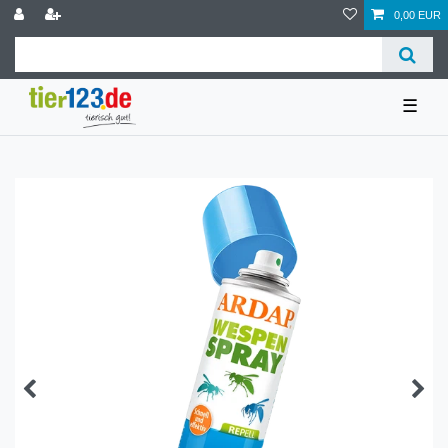
0,00 EUR
☰