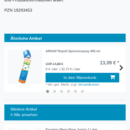
PZN 19293453
Ähnliche Artikel
ARDAP Repell Spinnenspray 400 ml
13,09 € *
UVP 14,99 €
0.4
Liter
| 32,72 € / Liter
In den Warenkorb
*
inkl. ges. MwSt.
zzgl.
Versandkosten
Weitere Artikel
Alle ansehen
Equistro Mega Base Junior 1 Liter