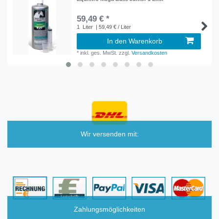
59,49 € *
1
Liter
| 59,49 € / Liter
In den Warenkorb
*
inkl. ges. MwSt.
zzgl.
Versandkosten
Wir versenden mit:
Zahlungsmöglichkeiten