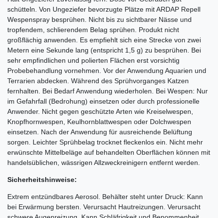
schütteln. Von Ungeziefer bevorzugte Plätze mit ARDAP Repell
Wespenspray besprühen. Nicht bis zu sichtbarer Nässe und
tropfendem, schlierendem Belag sprühen. Produkt nicht
großflächig anwenden. Es empfiehlt sich eine Strecke von zwei
Metern eine Sekunde lang (entspricht 1,5 g) zu besprühen. Bei
sehr empfindlichen und polierten Flächen erst vorsichtig
Probebehandlung vornehmen. Vor der Anwendung Aquarien und
Terrarien abdecken. Während des Sprühvorganges Katzen
fernhalten. Bei Bedarf Anwendung wiederholen. Bei Wespen: Nur
im Gefahrfall (Bedrohung) einsetzen oder durch professionelle
Anwender. Nicht gegen geschützte Arten wie Kreiselwespen,
Knopfhornwespen, Keulhornblattwespen oder Dolchwespen
einsetzen. Nach der Anwendung für ausreichende Belüftung
sorgen. Leichter Sprühbelag trocknet fleckenlos ein. Nicht mehr
erwünschte Mittelbeläge auf behandelten Oberflächen können mit
handelsüblichen, wässrigen Allzweckreinigern entfernt werden.
Sicherheitshinweise:
Extrem entzündbares Aerosol. Behälter steht unter Druck: Kann
bei Erwärmung bersten. Verursacht Hautreizungen. Verursacht
schwere Augenreizung. Kann Schläfrigkeit und Benommenheit