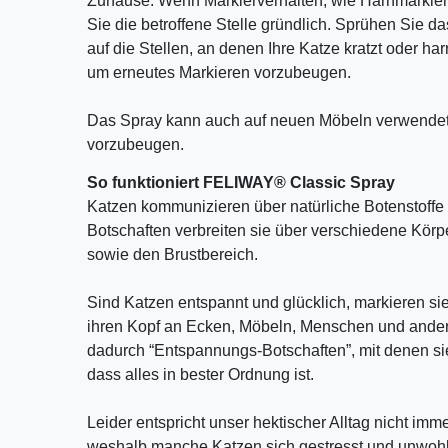
Zuhause: Wenn Markierverhalten, wie Harnmarkieren 
Sie die betroffene Stelle gründlich. Sprühen Sie
auf die Stellen, an denen Ihre Katze kratzt oder ha
um erneutes Markieren vorzubeugen.
Das Spray kann auch auf neuen Möbeln verwendet
vorzubeugen.
So funktioniert FELIWAY® Classic Spray
Katzen kommunizieren über natürliche Botenstoffe
Botschaften verbreiten sie über verschiedene Körper
sowie den Brustbereich.
Sind Katzen entspannt und glücklich, markieren sie
ihren Kopf an Ecken, Möbeln, Menschen und ander
dadurch “Entspannungs-Botschaften”, mit denen sie
dass alles in bester Ordnung ist.
Leider entspricht unser hektischer Alltag nicht im
weshalb manche Katzen sich gestresst und unwohl 