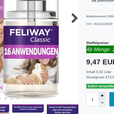
die pheromon
Artikelnummer
2000
EAN:
3411112133420
Staffelpreise:
Ab Menge: 
9,47 E
Inhalt
0,02
Liter
Grundpreis
473,5
Sofort versandfer