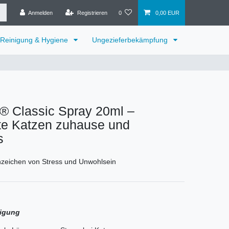
Anmelden
Registrieren
0
0,00 EUR
Reinigung & Hygiene
Ungezieferbekämpfung
 Classic Spray 20ml –
te Katzen zuhause und
s
nzeichen von Stress und Unwohlsein
igung