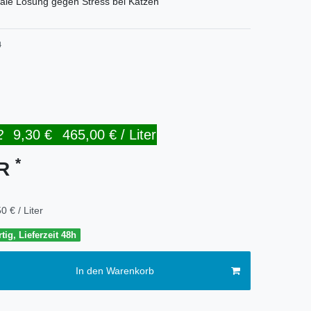
ale Lösung gegen Stress bei Katzen
4
2
9,30 €
465,00 € / Liter
*
UR
0 € / Liter
tig, Lieferzeit 48h
In den Warenkorb