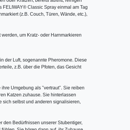
oder Kratzen, bereits auftritt, reinigen
 das FELIWAY® Classic Spray einmal am Tag
rnmarkiert (z.B. Couch, Türen, Wände, etc.),
 werden, um Kratz- oder Harnmarkieren
 in der Luft, sogenannte Pheromone. Diese
teile, z.B. über die Pfoten, das Gesicht
 ihre Umgebung als "vertraut". Sie reiben
en Katzen zuhause. Sie hinterlassen
 sich selbst und anderen signalisieren,
mer den Bedürfnissen unserer Stubentiger,
fühlen. Sie hören dann auf, ihr Zuhause